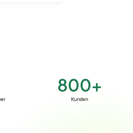
erige Rollen & Projekte:
iligence Consultant |
rtigungsunternehmen
Interne Due Diligence,
schluss und Prüfung
ad | Monatsabschluss
aufende Buchhaltung
AP
Kann aktiv buchen in:
+
800
+
ner
Kunden