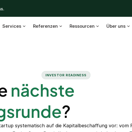
ss.
Services
Referenzen
Ressourcen
Über uns
INVESTOR READINESS
ie
nächste
ngsrunde
?
tartup systematisch auf die Kapitalbeschaffung vor: vom 