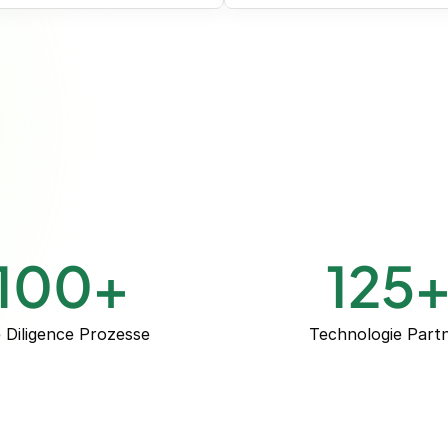
sherige Rollen & Projekte:
Bish
aS Scaleup | ~€50 Mio.
Due D
Umsatz
Fe
inance Manager | SaaS-
Interim Finance Lead | 
hmen | €2 Mio. Umsatz
Jahresab
erim Finance Manager |
Interim Accounting Le
ehmen | €8 Mio. Umsatz
und l
DATEV Rewe, Candis, S
100
+
125
 Diligence Prozesse
Technologie Part