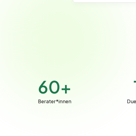
Bi
Finance Manager | Sa
Interim F
Unterne
Int
Mobilitätsuntern
60
+
Berater*innen
Due