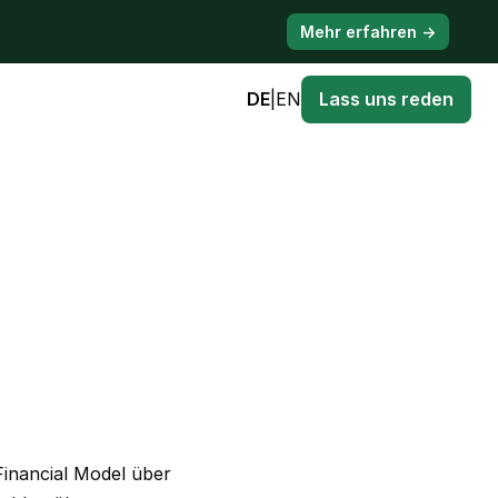
Mehr erfahren →
DE
|
EN
Lass uns reden
Financial Model über