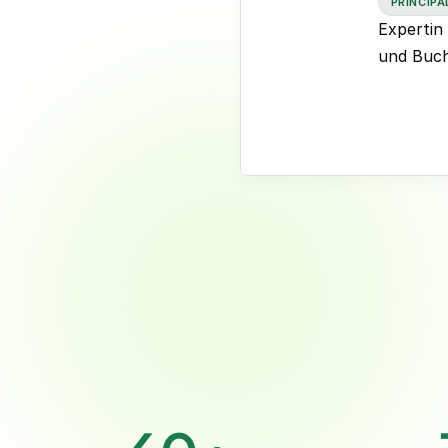
PRINCIPA
Expertin
und Buch
Bi
Interim Head of Accou
Financial Operations 
ERP-Implementierung |
DATEV Rewe, NetSui