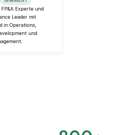
GENERALIST
 FP&A Experte und
nance Leader mit
d in Operations,
Development und
nagement.
erige Rollen & Projekte:
 | SaaS Start-up | 50
de | €20 Mio. Umsatz
-Commerce-Marktplatz
nde | €25 Mio. Umsatz
up | 90 Mitarbeitende
| €25 Mio. Umsatz
o,
Kann aktiv buchen in:
Quickbooks