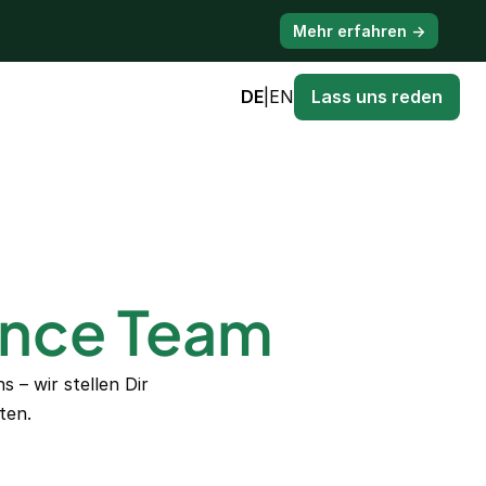
Mehr erfahren →
DE
|
EN
Lass uns reden
ance Team
 – wir stellen Dir
ten.