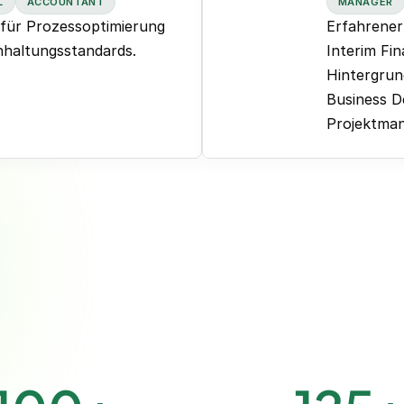
L
ACCOUNTANT
MANAGER
 für Prozessoptimierung
Erfahrener
haltungsstandards.
Interim Fi
Hintergrun
Business 
Projektma
sherige Rollen & Projekte:
Bish
nting | B2B-Marktplatz
Interim Head of Finance
| €80 Mio. Umsatz
Mitarbeiten
| E-Commerce-Startup |
Interim VP Finance | E
€70 Mio. Umsatz
| 30 Mitarbeite
 Internationales SaaS-
Controller | SaaS Start-
Unternehmen
te,
Kann aktiv buchen in:
Exact Online, Xer
MS NAV / BC