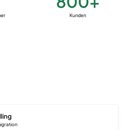
+
800
+
ner
Kunden
ling
igration