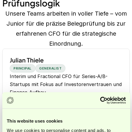
Prüfungslogik
Unsere Teams arbeiten in voller Tiefe – vom
Junior für die präzise Belegprüfung bis zur
erfahrenen CFO für die strategische
Einordnung.
Julian Thiele
PRINCIPAL
GENERALIST
Interim und Fractional CFO für Series-A/B-
Startups mit Fokus auf Investorenvertrauen und
Finance-Aufbau.
This website uses cookies
Grzegorz Taluc
Bisherige Rollen & Projekte:
Interim Director FP&A | B2B SaaS (Series C
We use cookies to personalise content and ads, to
CONSULTANT
GENERALIST
provide social media features and to analyse our traffic.
Scaleup)
Erfahrener Finance-Profi für skalierbare und