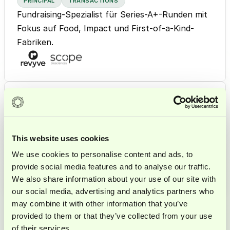
PRINCIPAL
TRANSACTIONS
Fundraising-Spezialist für Series-A+-Runden mit
Fokus auf Food, Impact und First-of-a-Kind-
Fabriken.
Ash Krishna
Bisherige Rollen & Projekte:
Fundraising Advisor | B2B Food Ingredients,
PRINCIPAL
GENERALIST
Series B
Unterstützt Gründer und Investoren bei
This website uses cookies
Fundraising-Vorbereitung, Modellierung und
Fundraising Advisor | Circular Food Startup
We use cookies to personalise content and ads, to
Prozessbegleitung.
(B2B & B2C)
provide social media features and to analyse our traffic.
CFO & Fundraising Advisor | AI SaaS Startup,
We also share information about your use of our site with
Seed Round
our social media, advertising and analytics partners who
may combine it with other information that you’ve
Bisherige Rollen & Projekte:
provided to them or that they’ve collected from your use
Interim CFO & Fundraising Support | Deeptech
of their services.