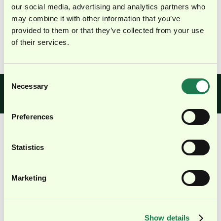
Managing Partner |
our social media, advertising and analytics partners who
torq.benelux
may combine it with other information that you’ve
provided to them or that they’ve collected from your use
Mehr anzeigen ↓
of their services.
Consent
Necessary
Selection
Karriere bei
Du willst Teil unseres Teams werden?
Sieh dir unsere offenen Stellen an.
torq.partners
Preferences
Statistics
...und das Gyroskop?
Die Metapher
hinter unserer Bildmarke
Marketing
Je schneller das Gyroskop sich dreht, desto stabiler
wird es.
Damit steht es sinnbildlich für das, was wir tun: Wir
Show details
stabilisieren Unternehmen, ohne ihnen die