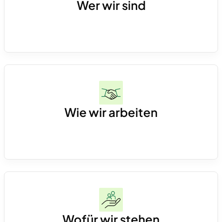
Wer wir sind
Über 60 Finance-Expert*innen, festangestellt
und eingebettet bei unseren Kunden – von
Junior bis CFO.
Wie wir arbeiten
Operativ, hands-on und direkt im CFO-Office.
Wir entwickeln skalierbare Finanzprozesse,
schaffen saubere Datenstrukturen und setzen
Wofür wir stehen