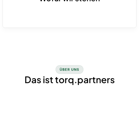
die passenden Tools auf.
Klare finanzielle Steuerung für Unternehmen
in Wachstums- und Transformationsphasen.
Kurz: Dein Partner für Finance-as-a-Service.
ÜBER UNS
Das ist torq.partners