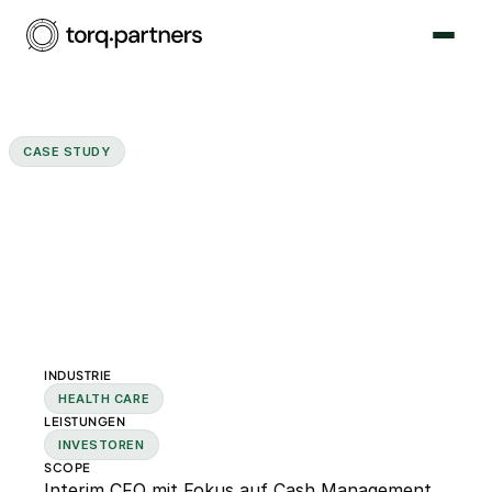
CASE STUDY
Interim CFO optimiert
Cashflow, Investor Reporting
und Toolstack
INDUSTRIE
HEALTH CARE
LEISTUNGEN
INVESTOREN
SCOPE
Interim CFO mit Fokus auf Cash Management