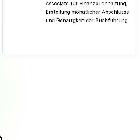
Associate für Finanzbuchhaltung,
Erstellung monatlicher Abschlüsse
und Genauigkeit der Buchführung.
Bisherige Rollen & Projekte:
Associate | Rechnungsprüfung, Zahlläufe und
Moss-Implementierung
Associate | Kreditorenbuchhaltung und
Mahnwesen in NetSuite
Associate | Kreditkarten- und
Belegbuchhaltung in Moss & Payhawk
DATEV Rewe
Kann aktiv buchen in:
n