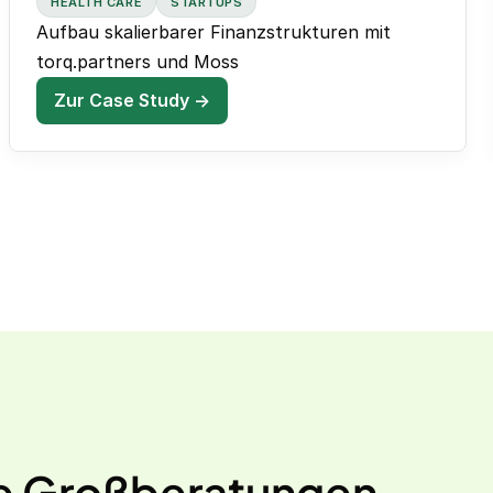
HEALTH CARE
STARTUPS
Aufbau skalierbarer Finanzstrukturen mit
torq.partners und Moss
Zur Case Study →
wie Großberatungen