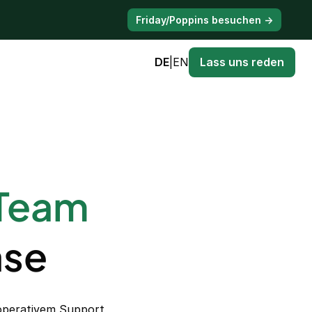
Friday/Poppins besuchen →
DE
|
EN
Lass uns reden
-Team
ase
 operativem Support