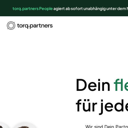
torq.partners People
agiert ab sofort unabhängig unter dem
Dein
f
für je
Wir sind Dein Part