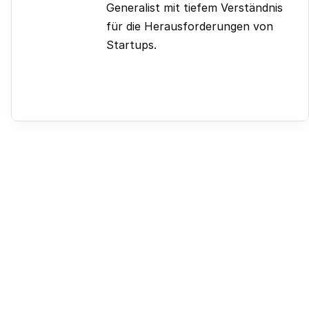
Generalist mit tiefem Verständnis
für die Herausforderungen von
Startups.
Bisherige Rollen & Projekte:
ERP-Implementierung | Internationales
Handelsunternehmen | >20 Mio. € Umsatz
Buchhalter | Fashion- und Medienmarke |
>300 Mitarbeitende
FP&A | Internationaler Industriehersteller
NetSuite
Kann aktiv buchen in: