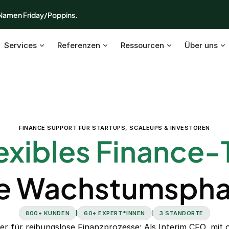
 Namen Friday/Poppins.
Services
Referenzen
Ressourcen
Über uns
FINANCE SUPPORT FÜR STARTUPS, SCALEUPS & INVESTOREN
lexibles Finance
de Wachstumsph
800+ KUNDEN
60+ EXPERT*INNEN
3 STANDORTE
ner für reibungslose Finanzprozesse: Als Interim CFO, mit