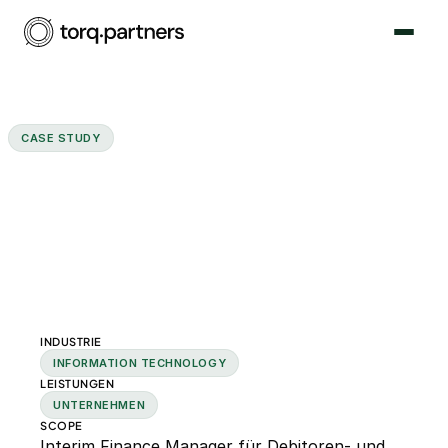
CASE STUDY
Interim Finance Manager
betreut die Debitoren- und
Kreditorenbuchhaltung
INDUSTRIE
INFORMATION TECHNOLOGY
LEISTUNGEN
UNTERNEHMEN
SCOPE
Interim Finance Manager für Debitoren- und