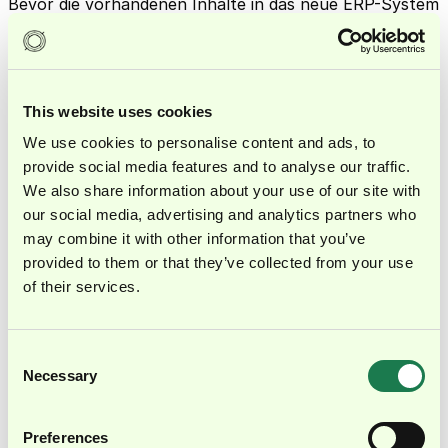
Bevor die vorhandenen Inhalte in das neue ERP-System
übertragen werden, sollten sie strukturiert und
hinsichtlich ihrer Relevanz überprüft werden. Anhand
dessen wird entschieden, welche Informationen
übernommen und welche archiviert oder gelöscht
This website uses cookies
werden. Anschließend werden alle relevanten Daten
We use cookies to personalise content and ads, to
aus den verschiedenen Quellen zusammengeführt und
provide social media features and to analyse our traffic.
We also share information about your use of our site with
in das neue System migriert.
our social media, advertising and analytics partners who
Bei Cloud-Lösungen unterstützen die Anbieter*innen
may combine it with other information that you’ve
das Unternehmen bei diesem Prozess. Sie verfügen
provided to them or that they’ve collected from your use
of their services.
über die notwendigen Datenmigrationstools, die in der
Regel auch automatische Bereinigungen durchführen
und fehlende Werte ergänzen können. Bei On-Premise-
Consent
Lösungen müssen Unternehmen für diesen Schritt
Necessary
Selection
unter Umständen Übertragungstools beschaffen oder
externe Dienstleistende hinzuziehen.
Preferences