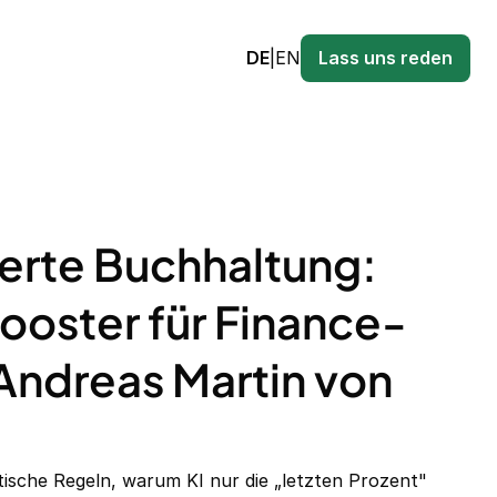
DE
|
EN
Lass uns reden
erte Buchhaltung:
Booster für Finance-
Andreas Martin von
stische Regeln, warum KI nur die „letzten Prozent"