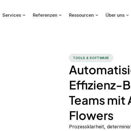
Services
Referenzen
Ressourcen
Über uns
TOOLS & SOFTWARE
Automatisi
Effizienz-
Teams mit 
Flowers
Prozessklarheit, determini