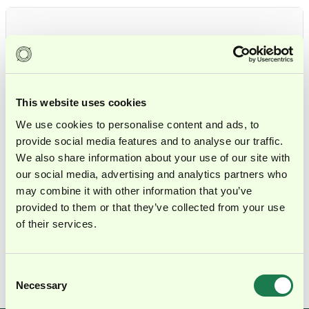
LEITFADEN
Leitfaden - Excel Cheat Sheet
This website uses cookies
Ob grundlegende Formeln, oft genutzte
Funktionen oder nützliche Shortcuts – unser
We use cookies to personalise content and ads, to
provide social media features and to analyse our traffic.
Leitfaden ist der richtige Begleiter für effizientes
We also share information about your use of our site with
Arbeiten in Excel.
our social media, advertising and analytics partners who
Jetzt herunterladen →
may combine it with other information that you’ve
provided to them or that they’ve collected from your use
of their services.
→
Consent
Necessary
Selection