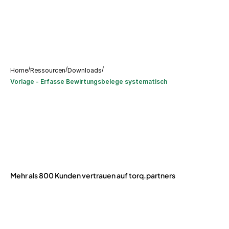
/
/
/
Home
Ressourcen
Downloads
Vorlage - Erfasse Bewirtungsbelege systematisch
Mehr als 800 Kunden vertrauen auf torq.partners