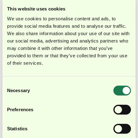
Gesamtvermögen und Umlaufvermögen an. Sie zeigt
This website uses cookies
somit die Höhe des prozentualen Anteils des
We use cookies to personalise content and ads, to
kurzfristiger Vermögensgegenstände am
provide social media features and to analyse our traffic.
Gesamtvermögen auf. Ist die Umlaufintensität hoch,
We also share information about your use of our site with
bedeutet dies ein geringe Kapitalbindung und eine
our social media, advertising and analytics partners who
erhöhte Flexibilität. Die Formel für die Berechnung der
may combine it with other information that you’ve
Umlaufintensität lautet: Umlaufintensität =
provided to them or that they’ve collected from your use
Umlaufvermögen / Gesamtvermögen.
of their services.
Das
Working Capital
, auch als Betriebskapital
bezeichnet, gibt die Differenz zwischen dem
Consent
Necessary
Selection
Umlaufvermögen und den kurzfristigen
Verbindlichkeiten (Laufzeit maximal ein Jahr) eines
Betriebs an. Das Working Capital wird mit folgender
Preferences
Formel errechnet: Working Capital = Umlaufvermögen -
kurzfristige Verbindlichkeiten. Ergibt sich bei der
Statistics
Berechnung ein positiver Wert, bedeutet dies, dass