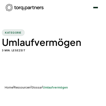
KATEGORIE
Umlaufvermögen
3
MIN. LESEZEIT
/
/
/
Home
Ressourcen
Glossar
Umlaufvermögen