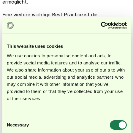
ermöglicht.
Eine weitere wichtige Best Practice ist die
Dokumentation. Das bedeutet, dass alle relevanten
Unterlagen und Papiere sorgfältig aufbewahrt werden
sollten. Dazu zählen Arbeitsverträge, Steuerformulare,
Belege für Ausgaben und alle Unterlagen rund um die
This website uses cookies
Gehaltsabrechnung. Diese Dokumente sind wichtig, um
We use cookies to personalise content and ads, to
gut vorbereitet zu sein, wenn Prüfungen anstehen oder
provide social media features and to analyse our traffic.
We also share information about your use of our site with
rechtliche Fragen auftauchen. Sie sorgen für Klarheit
our social media, advertising and analytics partners who
und schützen sowohl das Unternehmen als auch die
may combine it with other information that you’ve
Mitarbeitenden.
provided to them or that they’ve collected from your use
of their services.
Welche Qualifikationen sollten
Lohnbuchhalter*innen besitzen?
Consent
Necessary
Lohnbuchhalter*innen sind für die präzise Abwicklung
Selection