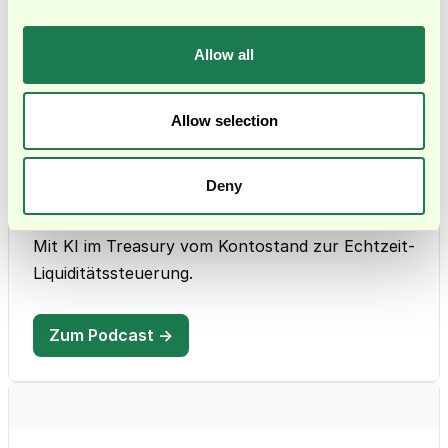
Allow all
Weitere Ressourcen
Allow selection
PODCAST
Deny
Was kann modernes Treasury leisten?
Mit André Reimers von Embat
Mit KI im Treasury vom Kontostand zur Echtzeit-
Liquiditätssteuerung.
Zum Podcast →