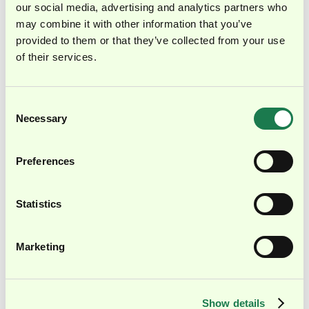
our social media, advertising and analytics partners who
Gespräch vereinbaren
may combine it with other information that you’ve
provided to them or that they’ve collected from your use
of their services.
Consent
KOSTENLOSE DOWNLOADS
Necessary
Selection
Leitfaden - Investoren-Reporting auf
Private-Equity-Niveau
Preferences
Do's und Don'ts, Best-Practice-Struktur und
Checkliste für professionelles Investoren-
Reporting auf PE-Niveau. Kostenlos für CFOs
Statistics
und Finance-Teams.
Zu den Downloads→
Marketing
Show details