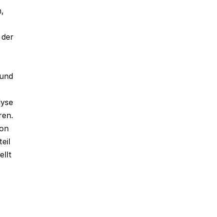
n,
 der
 und
lyse
ren.
von
eil
llt