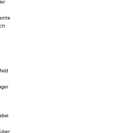
der
n
samte
uch
feld
ager
abei
rüber