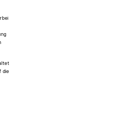
rbei
ung
n
ltet
 die