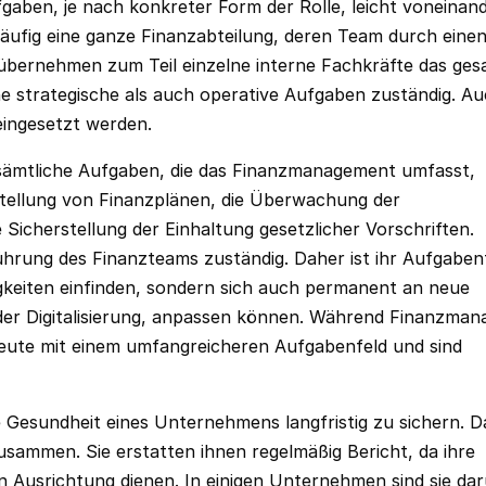
gaben, je nach konkreter Form der Rolle, leicht voneinan
äufig eine ganze
Finanzabteilung
, deren Team durch eine
übernehmen zum Teil einzelne interne Fachkräfte das ge
e strategische als auch operative Aufgaben zuständig. A
eingesetzt werden.
sämtliche Aufgaben, die das Finanzmanagement umfasst,
rstellung von Finanzplänen, die Überwachung der
Sicherstellung der Einhaltung gesetzlicher Vorschriften.
 Führung des Finanzteams zuständig. Daher ist ihr Aufgaben
tigkeiten einfinden, sondern sich auch permanent an neue
der Digitalisierung, anpassen können. Während Finanzman
h heute mit einem umfangreicheren Aufgabenfeld und sind
lle Gesundheit eines Unternehmens langfristig zu sichern. D
sammen. Sie erstatten ihnen regelmäßig Bericht, da ihre
n Ausrichtung dienen. In einigen Unternehmen sind sie da