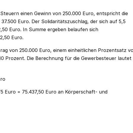
r Steuern einen Gewinn von 250.000 Euro, entspricht die
7.500 Euro. Der Solidaritätszuschlag, der sich auf 5,5
62,50 Euro. In Summe ergeben belaufen sich
62,50 Euro.
rag von 250.000 Euro, einem einheitlichen Prozentsatz v
 Prozent. Die Berechnung für die Gewerbesteuer lautet 
uro
5 Euro = 75.437,50 Euro an Körperschaft- und