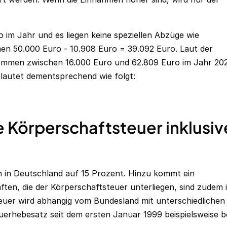
o im Jahr und es liegen keine speziellen Abzüge wie
en 50.000 Euro - 10.908 Euro = 39.092 Euro. Laut der
kommen zwischen 16.000 Euro und 62.809 Euro im Jahr 20
lautet dementsprechend wie folgt:
e Körperschaftsteuer inklusiv
h in Deutschland auf 15 Prozent. Hinzu kommt ein
aften, die der Körperschaftsteuer unterliegen, sind zudem 
euer wird abhängig vom Bundesland mit unterschiedlichen
uerhebesatz seit dem ersten Januar 1999 beispielsweise b