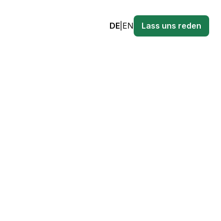
DE
|
EN
Lass uns reden