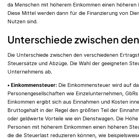
da Menschen mit höherem Einkommen einen höheren P
Diese Mittel werden dann für die Finanzierung von Die
Nutzen sind.
‍Unterschiede zwischen den
Die Unterschiede zwischen den verschiedenen Ertragst
Steuersätze und Abzüge. Die Wahl der geeigneten Ste
Unternehmens ab.
• Einkommensteuer:
Die Einkommensteuer wird auf da
Personengesellschaften wie Einzelunternehmen, GbRs 
Einkommen ergibt sich aus Einnahmen und Kosten inne
Bruttogehalt in der Regel den größten Teil der Einn
oder geldwerte Vorteile wie ein Dienstwagen. Die Höhe 
Personen mit höherem Einkommen einen höheren Steuer
die die Steuerlast reduzieren können, wie beispielsw