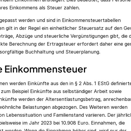
res Einkommens als Steuer zahlen.
gepasst werden und sind in Einkommensteuertabellen
 gilt in der Regel ein einheitlicher Steuersatz auf den Ge
eträge, Abzüge und steuerliche Vergünstigungen gibt, die d
rekte Berechnung der Ertragsteuer erfordert daher eine g
sorgfältige
Buchhaltung
und Steuerplanung.
ie Einkommensteuer
en werden Einkünfte aus den in § 2 Abs. 1 EStG definiert
m Beispiel Einkünfte aus selbständiger Arbeit sowie
nkünfte werden der Altersentlastungsbetrag, anrechenba
wöhnliche Belastungen abgezogen. Des Weiteren werden
on Lebenssituation und Familienstand variieren. Der jährli
pielsweise im Jahr 2023 bei 10.908 Euro. Einnahmen, die
ert werden. Wenn die Einnahmen höher sind, wird nur der