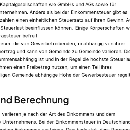
r Kapitalgesellschaften wie GmbHs und AGs sowie für
nternehmen. Anders als bei der Einkommensteuer gibt es
 zahlen einen einheitlichen Steuersatz auf ihren Gewinn. 
 Steuerlast beeinflussen können. Einige Körperschaften w
ragsteuer befreit.
Steuer, die von Gewerbetreibenden, unabhängig von ihrer
eertrag und kann von Gemeinde zu Gemeinde variieren. Di
kommensabhängig ist und in der Regel die höchste Steuerla
hmen einen Freibetrag nutzen, um einen Teil ihres
weiligen Gemeinde abhängige Höhe der Gewerbesteuer regel
 und Berechnung
r
variieren je nach der Art des Einkommens und dem
s Unternehmens. Bei der Einkommensteuer in Deutschland
eigendem Einkommen ansteigen. Dies bedeutet, dass Person