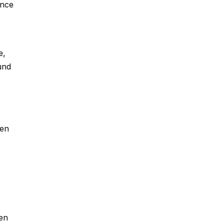
ence
e,
und
ten
en