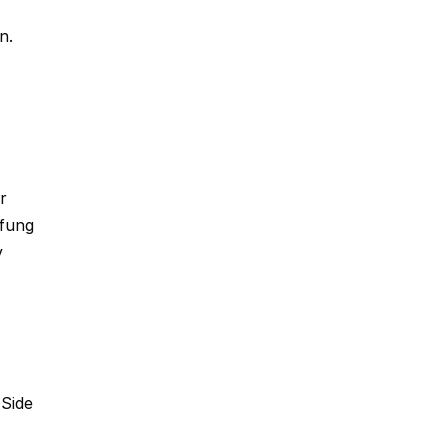
n.
r
üfung
y
 Side