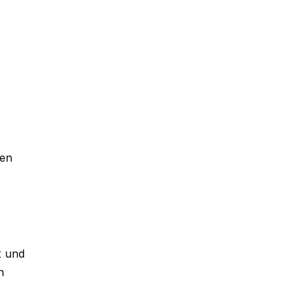
gen
t und
n