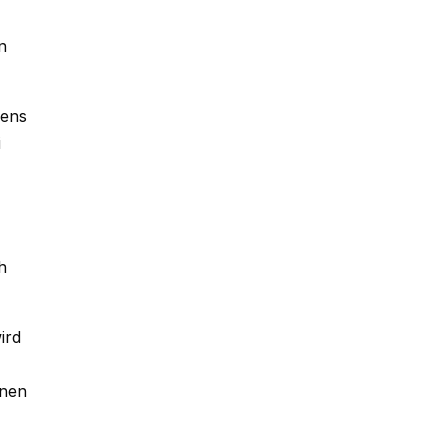
n
mens
i
h
ird
onen