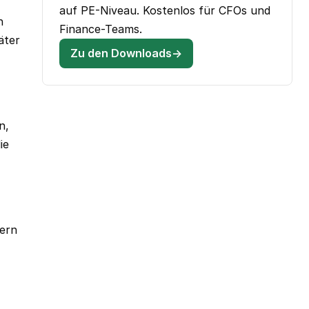
auf PE-Niveau. Kostenlos für CFOs und
n
Finance-Teams.
äter
Zu den Downloads→
n,
ie
dern