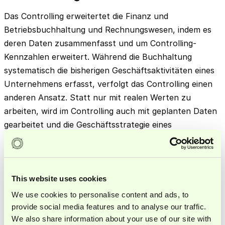
Das Controlling erweitertet die Finanz und
Betriebs
buchhaltung
und
Rechnungswesen
, indem es
deren Daten zusammenfasst und um Controlling-
Kennzahlen erweitert. Während die Buchhaltung
systematisch die bisherigen Geschäftsaktivitäten eines
Unternehmens erfasst, verfolgt das Controlling einen
anderen Ansatz. Statt nur mit realen Werten zu
arbeiten, wird im Controlling auch mit geplanten Daten
gearbeitet und die Geschäftsstrategie eines
Unternehmens aktiv geplant.
INTERIM SUPPORT
This website uses cookies
Dein Finance-Team braucht
We use cookies to personalise content and ads, to
Unterstützung?
provide social media features and to analyse our traffic.
Buche jetzt ein unverbindliches Erstgespräch.
We also share information about your use of our site with