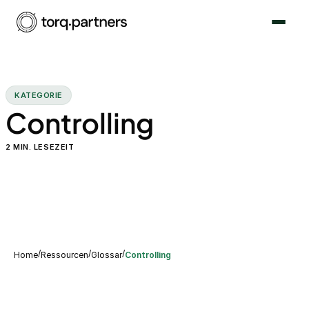
KATEGORIE
Controlling
2
MIN. LESEZEIT
/
/
/
Home
Ressourcen
Glossar
Controlling