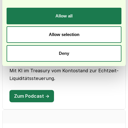
Allow all
Weitere Ressourcen
Allow selection
PODCAST
Deny
Was kann modernes Treasury leisten?
Mit André Reimers von Embat
Mit KI im Treasury vom Kontostand zur Echtzeit-
Liquiditätssteuerung.
Zum Podcast →