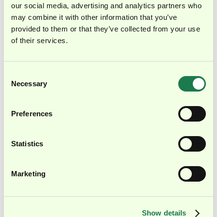
our social media, advertising and analytics partners who
Gespräch vereinbaren
may combine it with other information that you’ve
provided to them or that they’ve collected from your use
of their services.
Consent
KOSTENLOSE DOWNLOADS
Necessary
Selection
Leitfaden - Investoren-Reporting auf
Private-Equity-Niveau
Preferences
Do's und Don'ts, Best-Practice-Struktur und
Checkliste für professionelles Investoren-
Reporting auf PE-Niveau. Kostenlos für CFOs
Statistics
und Finance-Teams.
Zu den Downloads→
Marketing
Show details