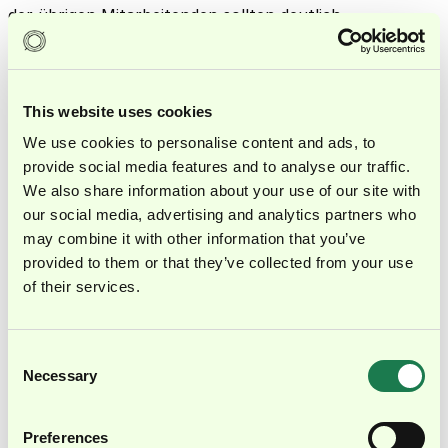
der übrigen Mitarbeitenden sollten deutlich
eingeschränkt werden. Haben Mitarbeitende
Änderungswünsche außerhalb ihrer Berechtigungen,
können sie diese über ein Ticket-System bei den
This website uses cookies
Administratoren und Administratorinnen anfordern. Um
We use cookies to personalise content and ads, to
die Ordnung dauerhaft beibehalten zu können, muss die
provide social media features and to analyse our traffic.
Struktur regelmäßig geprüft und optimiert werden.
We also share information about your use of our site with
our social media, advertising and analytics partners who
Unsaubere Datensätze
may combine it with other information that you’ve
provided to them or that they’ve collected from your use
Damit alle von Revenue Operations eingeführten oder
of their services.
optimierten Prozesse reibungslos ablaufen können, ist
eine hohe Datenqualität wichtig. Fehlende
Schnittstellen oder unstrukturierte Abläufe bei der
Consent
Datenerfassung können zu Duplikaten, Fehlern oder
Necessary
Selection
Lücken führen. Dadurch entstandene unsaubere
Datensätze müssen bereinigt werden. Einige CRM-
Preferences