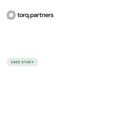
CASE STUDY
Interim Head of Finan
Strukturen auf und op
Finanzprozesse