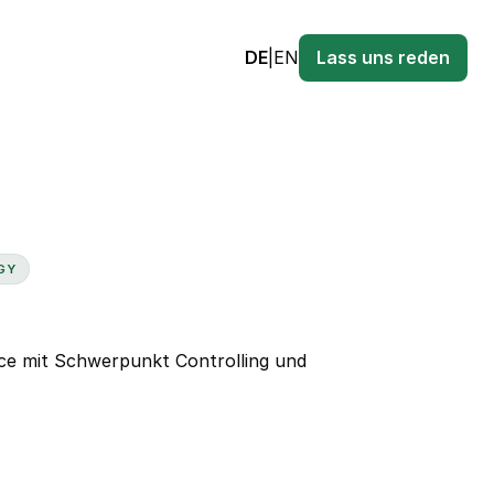
DE
|
EN
Lass uns reden
GY
ce mit Schwerpunkt Controlling und