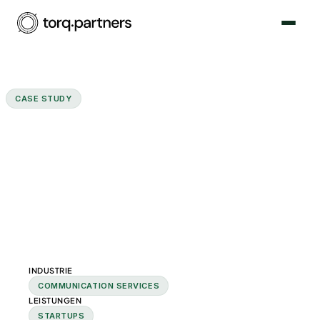
CASE STUDY
Interim CFO optimiert
Prozesse und Investor
Reporting für Edutainment-
Plattform
INDUSTRIE
COMMUNICATION SERVICES
LEISTUNGEN
STARTUPS