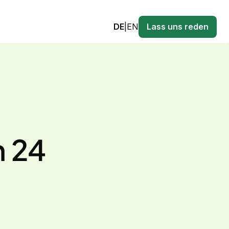
DE
|
EN
Lass uns reden
n 24