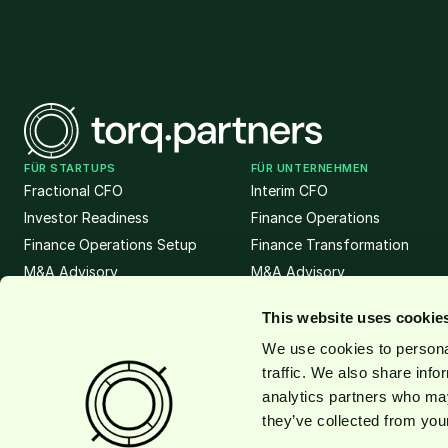
FÜR STARTUPS
FÜR UNTERNEHMEN
Fractional CFO
Interim CFO
Investor Readiness
Finance Operations
Finance Operations Setup
Finance Transformation
M&A Advisory
M&A Advisory
Fundraising
Fundraising
This website uses cookie
We use cookies to personal
traffic. We also share info
analytics partners who may
© 2026 torq.partners Alle Rechte vorbehalten.
they’ve collected from your
Impressum
Datenschutz