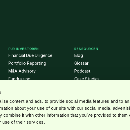
FÜR INVESTOREN
RESSOURCEN
Financial Due Diligence
Blog
Portfolio Reporting
Glossar
M&A Advisory
Podcast
Fundraising
Case Studies
s
ise content and ads, to provide social media features and to an
rmation about your use of our site with our social media, advertis
 combine it with other information that you’ve provided to them o
 use of their services.