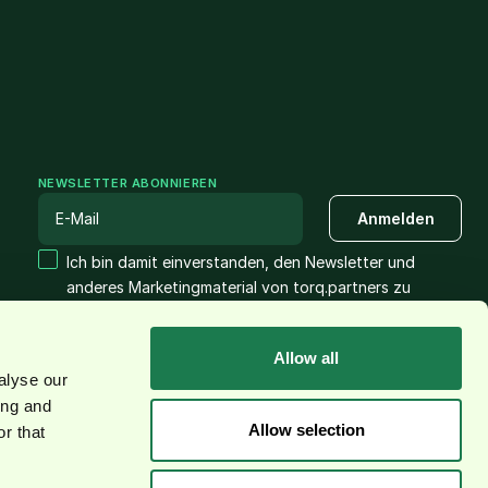
NEWSLETTER ABONNIEREN
Ich bin damit einverstanden, den Newsletter und
anderes Marketingmaterial von torq.partners zu
erhalten. Die Abmeldung vom Newsletter ist jederzeit
möglich. Unsere Datenschutzerklärung findest Du
hier.
Allow all
alyse our
ing and
Allow selection
r that