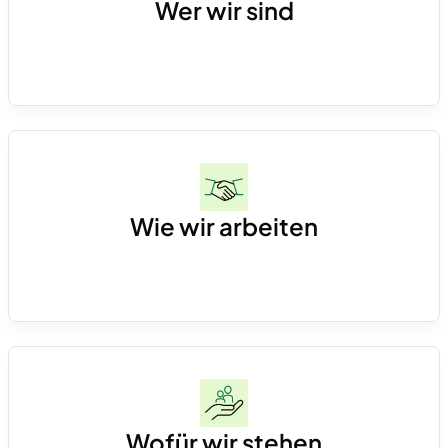
Wer wir sind
Über 60 Finance-Expert*innen, festangestellt
und eingebettet bei unseren Kunden – von
Junior bis CFO.
Wie wir arbeiten
Operativ, hands-on und direkt im CFO-Office.
Wir entwickeln skalierbare Finanzprozesse,
schaffen saubere Datenstrukturen und setzen
Wofür wir stehen