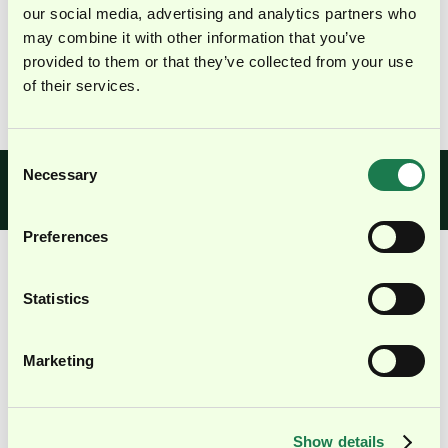
Managing Partner |
our social media, advertising and analytics partners who
torq.benelux
may combine it with other information that you’ve
provided to them or that they’ve collected from your use
Mehr anzeigen ↓
of their services.
Consent
Necessary
Selection
Karriere bei
Du willst Teil unseres Teams werden?
Sieh dir unsere offenen Stellen an.
torq.partners
Preferences
Statistics
...und das Gyroskop?
Die Metapher
hinter unserer Bildmarke
Marketing
Je schneller das Gyroskop sich dreht, desto stabiler
wird es.
Damit steht es sinnbildlich für das, was wir tun: Wir
Show details
stabilisieren Unternehmen, ohne ihnen die