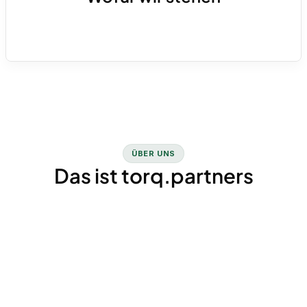
die passenden Tools auf.
Klare finanzielle Steuerung für Unternehmen
in Wachstums- und Transformationsphasen.
Kurz: Dein Partner für Finance-as-a-Service.
ÜBER UNS
Das ist torq.partners