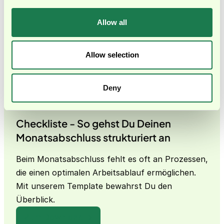
Zahlungsfreigaben, Reporting und Accounting nicht
sauber zusammenspielen. Wenn Transaktionen nicht
Allow all
eindeutig nachvollziehbar sind oder Schnittstellen
fehlen, steigt das Risiko für manuelle Fehler,
unvollständige Buchungen und fehlende Transparenz.
Allow selection
Deny
KOSTENLOSER DOWNLOAD
Checkliste - So gehst Du Deinen
Monatsabschluss strukturiert an
Beim Monatsabschluss fehlt es oft an Prozessen,
die einen optimalen Arbeitsablauf ermöglichen.
Mit unserem Template bewahrst Du den
Überblick.
Zum Download →