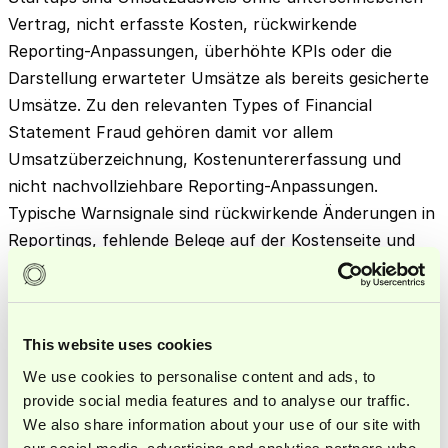
Vertrag, nicht erfasste Kosten, rückwirkende
Reporting-Anpassungen, überhöhte KPIs oder die
Darstellung erwarteter Umsätze als bereits gesicherte
Umsätze. Zu den relevanten Types of Financial
Statement Fraud gehören damit vor allem
Umsatzüberzeichnung, Kostenuntererfassung und
nicht nachvollziehbare Reporting-Anpassungen.
Typische Warnsignale sind rückwirkende Änderungen in
Reportings, fehlende Belege auf der Kostenseite und
eine Diskrepanz zwischen erzählter Story und
belegbaren Zahlen. Auch unklare Revenue Recognition,
ungewöhnliche Kontobewegungen oder unerklärte
This website uses cookies
Zahlenänderungen können Hinweise sein. Spätestens in
einer Due Diligence oder Finanzierungsrunde kommen
We use cookies to personalise content and ads, to
provide social media features and to analyse our traffic.
solche Inkonsistenzen ans Licht und können das
We also share information about your use of our site with
Vertrauen von Investoren nachhaltig beschädigen. Eine