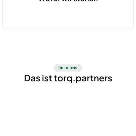
die passenden Tools auf.
Klare finanzielle Steuerung für Unternehmen
in Wachstums- und Transformationsphasen.
Kurz: Dein Partner für Finance-as-a-Service.
ÜBER UNS
Das ist torq.partners