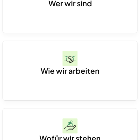
Wer wir sind
Über 60 Finance-Expert*innen, festangestellt
und eingebettet bei unseren Kunden – von
Junior bis CFO.
Wie wir arbeiten
Operativ, hands-on und direkt im CFO-Office.
Wir entwickeln skalierbare Finanzprozesse,
schaffen saubere Datenstrukturen und setzen
Wofür wir stehen