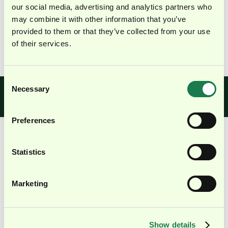
Managing Partner |
our social media, advertising and analytics partners who
torq.benelux
may combine it with other information that you’ve
provided to them or that they’ve collected from your use
Mehr anzeigen ↓
of their services.
Consent
Necessary
Selection
Karriere bei
Du willst Teil unseres Teams werden?
Sieh dir unsere offenen Stellen an.
torq.partners
Preferences
Statistics
...und das Gyroskop?
Die Metapher
hinter unserer Bildmarke
Marketing
Je schneller das Gyroskop sich dreht, desto stabiler
wird es.
Damit steht es sinnbildlich für das, was wir tun: Wir
Show details
stabilisieren Unternehmen, ohne ihnen die