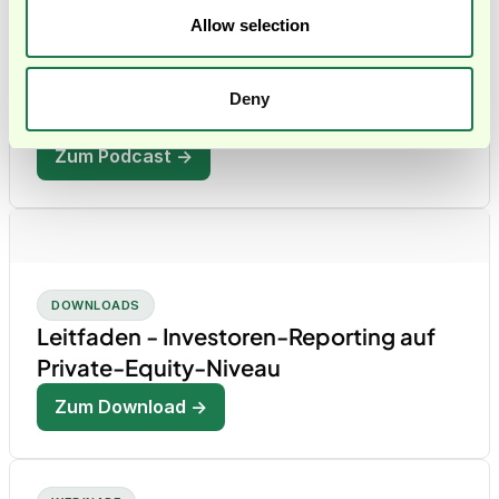
Mit André Reimers von Embat
Allow selection
Mit KI im Treasury vom Kontostand zur Echtzeit-
Liquiditätssteuerung.
Deny
Zum Podcast →
DOWNLOADS
Leitfaden - Investoren-Reporting auf
Private-Equity-Niveau
Zum Download →