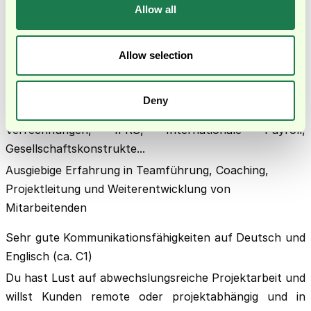
Allow all
Erfahrung mit verschiedenen modernen Finance-Tools
(z. B. Spendesk, Pleo, Circula...) sowie
Allow selection
der
Prozessautomatisierung und -optimierung
Erfahrung aus weiteren buchhalterischen
Deny
Spezialthemen, wie z.B. OSS, Intercompany-
Verrechnungen, IFRS, Internationale Payroll,
Gesellschaftskonstrukte...
Ausgiebige Erfahrung in Teamführung, Coaching,
Projektleitung und Weiterentwicklung von
Mitarbeitenden
Sehr gute Kommunikationsfähigkeiten auf Deutsch und
Englisch (ca. C1)
Du hast Lust auf abwechslungsreiche Projektarbeit und
willst Kunden remote oder projektabhängig und in