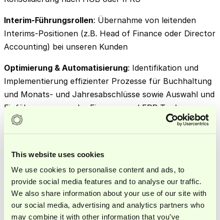
Interim-Führungsrollen
: Übernahme von leitenden
Interims-Positionen (z.B. Head of Finance oder Director
Accounting) bei unseren Kunden
Optimierung & Automatisierung
: Identifikation und
Implementierung effizienter Prozesse für Buchhaltung
und Monats- und Jahresabschlüsse sowie Auswahl und
Einführung passender Finance- und ERP-Tools
Stakeholder-Management
: Zusammenarbeit mit
Steuerberatungen, Wirtschaftsprüfungen, Investoren,
This website uses cookies
CFOs und Finanzbehörden
We use cookies to personalise content and ads, to
Business Development
: Unterstützung bei der Akquise
provide social media features and to analyse our traffic.
durch Up-Selling und Cross-Selling innerhalb
We also share information about your use of our site with
bestehender Mandate.
our social media, advertising and analytics partners who
may combine it with other information that you’ve
Projektabhängige Zusammenarbeit mit Kunden
: