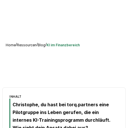
/
/
/
Home
Ressourcen
Blog
KI im Finanzbereich
INHALT
Christophe, du hast bei torq.partners eine
Pilotgruppe ins Leben gerufen, die ein
internes KI-Trainingsprogramm durchläuft.
Wie sieht dein Ansatz dabei aus?