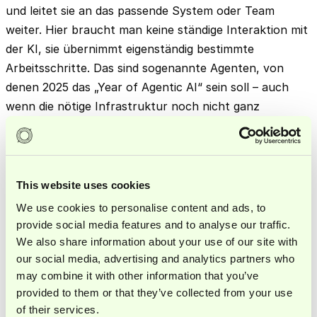
und leitet sie an das passende System oder Team
weiter. Hier braucht man keine ständige Interaktion mit
der KI, sie übernimmt eigenständig bestimmte
Arbeitsschritte. Das sind sogenannte Agenten, von
denen 2025 das „Year of Agentic AI“ sein soll – auch
wenn die nötige Infrastruktur noch nicht ganz
ausgereift ist.
Level drei ist das Programmieren mit KI. Dabei geht es
darum, KI-gestützt eigene Tools oder Lösungen zu
This website uses cookies
bauen. Das ist besonders spannend für Bereiche wie die
We use cookies to personalise content and ads, to
Finanzabteilung, wo man wiederkehrende Prozesse
provide social media features and to analyse our traffic.
mechanisieren und als Produkt abbilden kann, anstatt
We also share information about your use of our site with
sich an bestehende Software wie Projektmanagement-
our social media, advertising and analytics partners who
Tools anzupassen.
may combine it with other information that you’ve
provided to them or that they’ve collected from your use
Für CFOs, die gerade erst anfangen, sich
of their services.