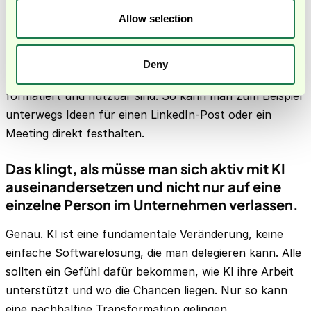
Drittens sind Sprach-zu-Text-Tools wie Whisper oder
Allow selection
Super Whisper sehr praktisch, gerade für CFOs, die viel
unterwegs sind. Sie transkribieren nicht nur
Gesprochenes, sondern können auch individuelle
Deny
Prompts hinterlegen, sodass die Ergebnisse gleich
formatiert und nutzbar sind. So kann man zum Beispiel
unterwegs Ideen für einen LinkedIn-Post oder ein
Meeting direkt festhalten.
Das klingt, als müsse man sich aktiv mit KI
auseinandersetzen und nicht nur auf eine
einzelne Person im Unternehmen verlassen.
Genau. KI ist eine fundamentale Veränderung, keine
einfache Softwarelösung, die man delegieren kann. Alle
sollten ein Gefühl dafür bekommen, wie KI ihre Arbeit
unterstützt und wo die Chancen liegen. Nur so kann
eine nachhaltige Transformation gelingen.