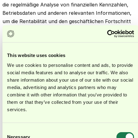
die regelmäßige Analyse von finanziellen Kennzahlen,
Betriebsdaten und anderen relevanten Informationen,
um die Rentabilität und den geschäftlichen Fortschritt
der Beteiligung zu bewerten. Abweichungen von den
geplanten Zielen werden erkannt und analysiert, um
gegebenenfalls korrigierende Maßnahmen einzuleiten.
This website uses cookies
Risikomanagement und
We use cookies to personalise content and ads, to provide
Handlungsmaßnahmen
social media features and to analyse our traffic. We also
share information about your use of our site with our social
Das Beteiligungscontrolling spielt auch eine wichtige
media, advertising and analytics partners who may
Rolle im Risikomanagement. Es identifiziert potenzielle
combine it with other information that you’ve provided to
Risiken und Chancen im Zusammenhang mit den
them or that they’ve collected from your use of their
Beteiligungen und entwickelt Strategien zur
services.
Risikominimierung. Wenn eine Beteiligung nicht den
erwarteten geschäftlichen Fortschritt zeigt oder
Consent
Risiken zu groß werden, kann das
Necessary