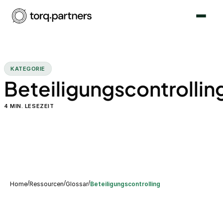
KATEGORIE
Beteiligungscontrollin
4
MIN. LESEZEIT
/
/
/
Home
Ressourcen
Glossar
Beteiligungscontrolling