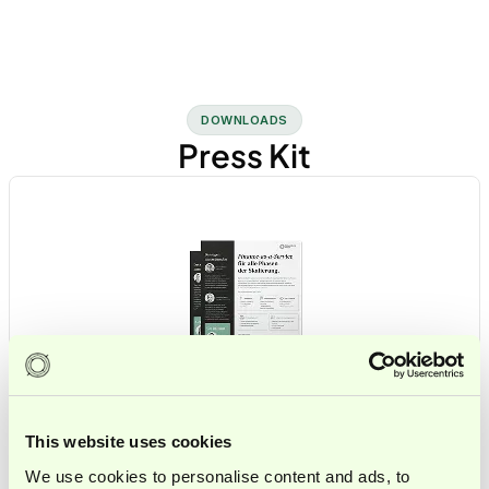
DOWNLOADS
Press Kit
Unsere Services: One Pager
This website uses cookies
Herunterladen ↓
We use cookies to personalise content and ads, to