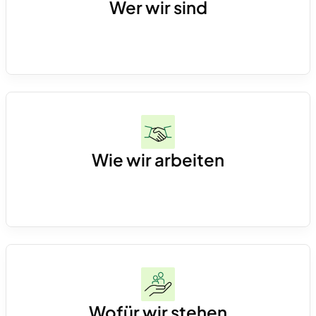
Wer wir sind
Über 60 Finance-Expert*innen, festangestellt
und eingebettet bei unseren Kunden – von
Junior bis CFO.
Wie wir arbeiten
Operativ, hands-on und direkt im CFO-Office.
Wir entwickeln skalierbare Finanzprozesse,
schaffen saubere Datenstrukturen und setzen
Wofür wir stehen