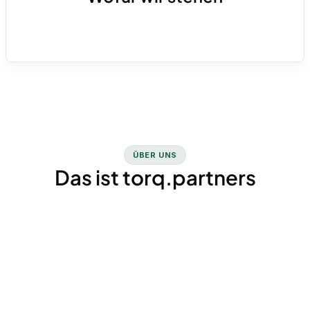
die passenden Tools auf.
Klare finanzielle Steuerung für Unternehmen
in Wachstums- und Transformationsphasen.
Kurz: Dein Partner für Finance-as-a-Service.
ÜBER UNS
Das ist torq.partners