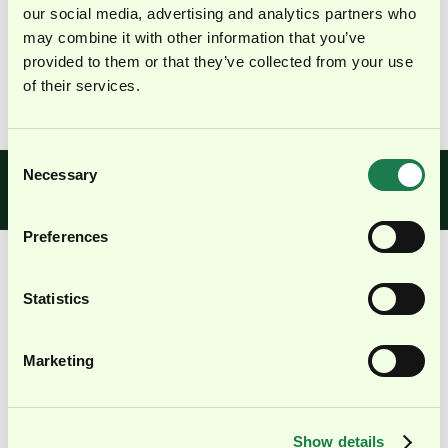
Managing Partner |
our social media, advertising and analytics partners who
torq.benelux
may combine it with other information that you’ve
provided to them or that they’ve collected from your use
Mehr anzeigen ↓
of their services.
Consent
Necessary
Selection
Karriere bei
Du willst Teil unseres Teams werden?
Sieh dir unsere offenen Stellen an.
torq.partners
Preferences
Statistics
...und das Gyroskop?
Die Metapher
hinter unserer Bildmarke
Marketing
Je schneller das Gyroskop sich dreht, desto stabiler
wird es.
Damit steht es sinnbildlich für das, was wir tun: Wir
Show details
stabilisieren Unternehmen, ohne ihnen die